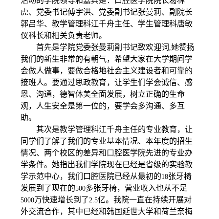
活动的学院领导和嘉宾是：口腔医学院院长葛林
虎、党委书记傅宇洪、党委副书记张曼莉、副院长
郭吕华、教学管理科江千舟主任、学生管理科唐敏
仪科长和相关负责老师。
首先是学院党委张曼莉副书记致欢迎词
她赞扬
,
我们的新生非常的有朝气，希望大家在大学期间学
会做人做事，要做合格地社会主义建设者和可靠的
接班人。要通过思政教育，让学生们学会诚信、感
恩、沟通，德智体美全面发展，树立正确的生命
观，人生安全是第一位的，要学会多沟通、多互
助。
其次是教学管理科江千舟主任的专业教育，让
同学们了解了我们的专业基本情况、本年度的招生
情况、两个校区的差异和口腔医学院先进的专业办
学条件。她指出我们学院现在已经是省级的实验教
学示范中心，我们口腔医院已经从最初的
张牙椅
18
发展到了现在的
多张牙椅，营业收入也从不足
500
万快速增长到了
亿。我院一直在持续开展对
5000
2.5
外交流合作，其中已经和韩国延世大学和荷兰奈梅