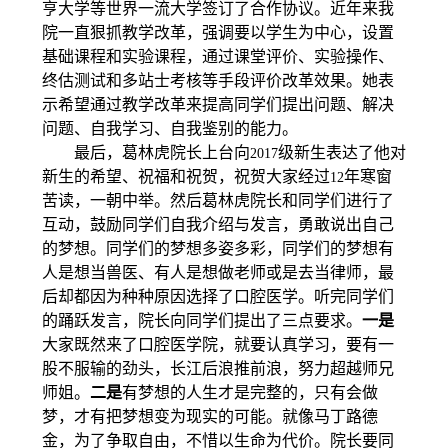
亨大学等世界一流大学签订了合作协议。近年来我
院一直狠抓教学改革，强调要以学生为中心，设置
基础课程和实验课程，通过课堂评价、实验操作、
终估测试和多站士考核等手段评价改革效果。她表
示希望通过教学改革来提高同学们提出问题、解决
问题、自我学习、自我鉴别的能力。
最后，葛林虎院长上台向
级新生表达了他对
2017
新生的希望、祝福和祝贺，祝贺大家经过
年寒窗
12
苦读，一朝中举。然后葛林虎院长和同学们进行了
互动，鼓励同学们自我介绍与发言，勇敢说出自己
的梦想。同学们的梦想多姿多彩，同学们的梦想有
人是想当兽医、有人是想做老师或是去当律师，最
后却都因为种种原因选择了口腔医学。听完同学们
的踊跃发言，院长向同学们提出了三点要求。
一是
大家既然来了口腔医学院，就要认真学习，要有一
股不服输的劲头，长江后浪推前浪，努力超越师兄
师姐。
二是
有梦想的人生才是完整的，只有会做
梦，才有把梦想变为现实的可能。就像马丁路德
金，为了争取自由，不惜以生命为代价。院长要同