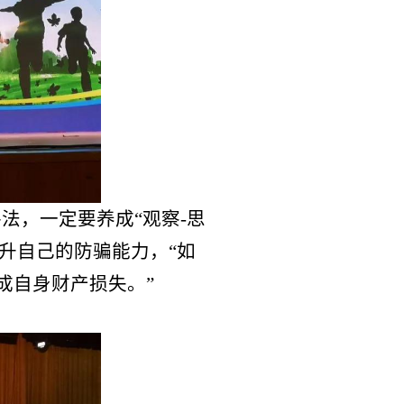
要养成“观察
-
思
防骗能力，“如
产损失。”