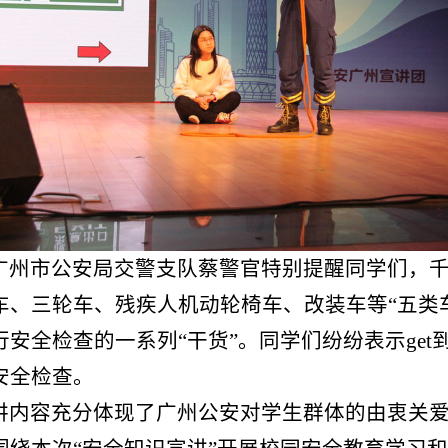
检查的一系列“干货”。同学们纷纷表示
get
到了要点，
检查。
容充分体现了广州公安对学生群体的由衷关爱和责任担
次“安全知识宣讲”开展校园安全教育学习和总结，强
版权所有：广州医科大学学生工作部（处）
禺区新造镇（番禺校区），广州市东风西路195号（越秀校区） 电话：020-37103489、8