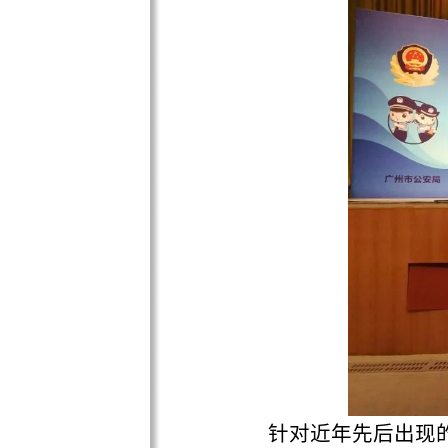
针对近年先后出现的“裸
平台一味标榜免抵押、下款
利贷，同学们应当树立正确
针对学生宿舍用电容易
等生活场景的安全盲区进行
帐篷、救援绳结运用、灭火