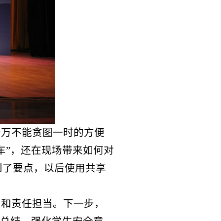
以后使用共享
当。下一步，
化学生安全意
文：学生工作处
2018
年
3
月
23
日
1340278