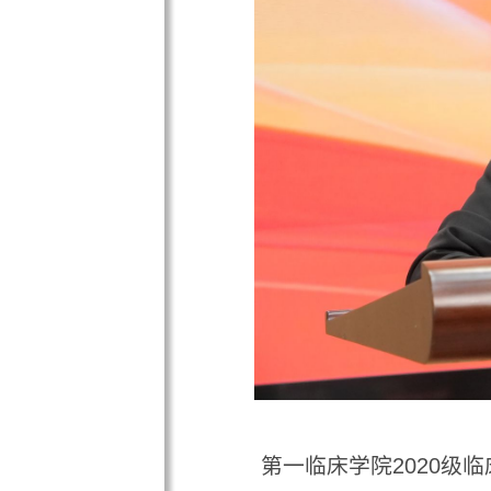
第一临床学院2020级临床
悟，表达了对学校、老师和同学
致远”的校训，传承和发扬广医
力，书写无愧于祖国、无愧于时