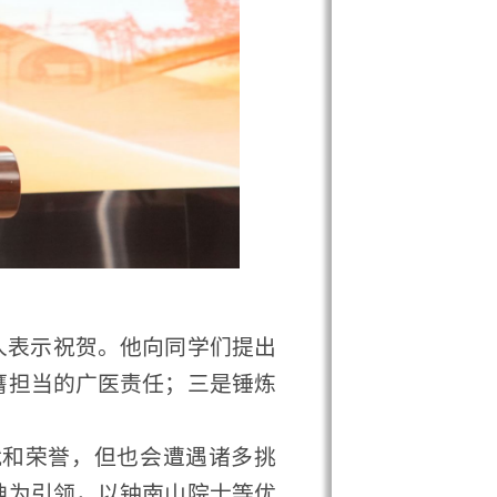
医责任；三是锤炼
但也会遭遇诸多挑
以钟南山院士等优
中，彰显更强担当、
1340278