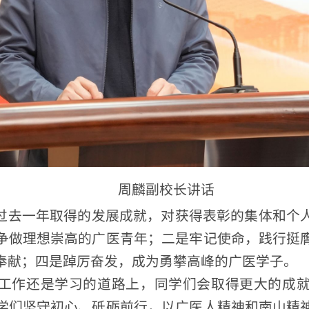
理想崇高的广医青年；二是牢记使命，践行挺膺担当的广
；四是踔厉奋发，成为勇攀高峰的广医学子。
还是学习的道路上，同学们会取得更大的成就和荣誉，
坚守初心、砥砺前行，以广医人精神和南山精神为引领，
目标、奋楫扬帆，克服种种困难，在学校“双一流”建设
版权所有：广州医科大学学生工作部（处）
禺区新造镇（番禺校区），广州市东风西路195号（越秀校区） 电话：020-37103489、8